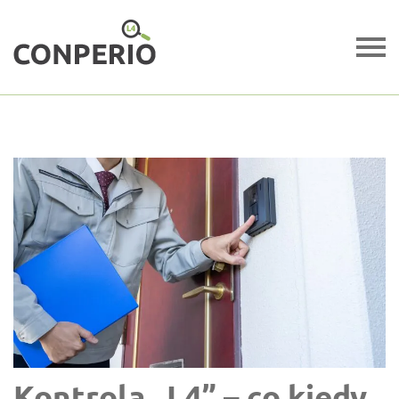
Kontrola „L4” – co kiedy