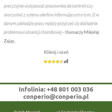
precyzyjnie wytypować pracownika do kontroli czy
skorzystać z sytemu alertów informujących o tym, iż w
danym zakładzie pracy należy przyjrzeć się dokładnie
problemowi absencji chorobowej –
tłumaczy Mikołaj
Zając.
Kliknij i oceń
Infolinia:
+48 801 003 036
conperio@conperio.pl
Pulpit Absencji
ul. Fryderyka Chopina