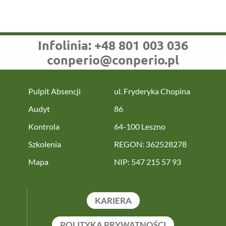
Infolinia:
+48 801 003 036
conperio@conperio.pl
Pulpit Absencji
ul. Fryderyka Chopina
Audyt
86
Kontrola
64-100 Leszno
Szkolenia
REGON: 362528278
Mapa
NIP: 547 215 57 93
KARIERA
POLITYKA PRYWATNOŚCI