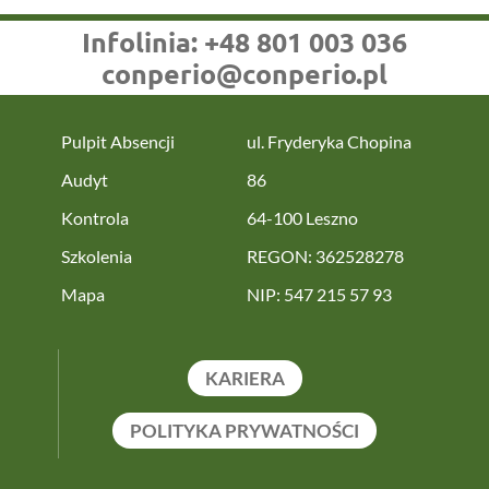
Infolinia:
+48 801 003 036
conperio@conperio.pl
Pulpit Absencji
ul. Fryderyka Chopina
Audyt
86
Kontrola
64-100 Leszno
Szkolenia
REGON: 362528278
Mapa
NIP: 547 215 57 93
KARIERA
POLITYKA PRYWATNOŚCI