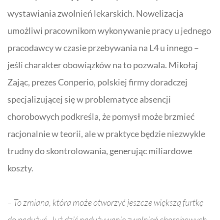
wystawiania zwolnień lekarskich. Nowelizacja
umożliwi pracownikom wykonywanie pracy u jednego
pracodawcy w czasie przebywania na
L4
u innego –
jeśli charakter obowiązków na to pozwala. Mikołaj
Zając, prezes
Conperio
, polskiej firmy doradczej
specjalizującej się w problematyce absencji
chorobowych podkreśla, że pomysł może brzmieć
racjonalnie w teorii, ale w praktyce będzie niezwykle
trudny do skontrolowania, generując miliardowe
koszty.
– To zmiana, która może otworzyć jeszcze większą furtkę
do nadużyć. Już dziś nadużywanie zwolnień chorobowych